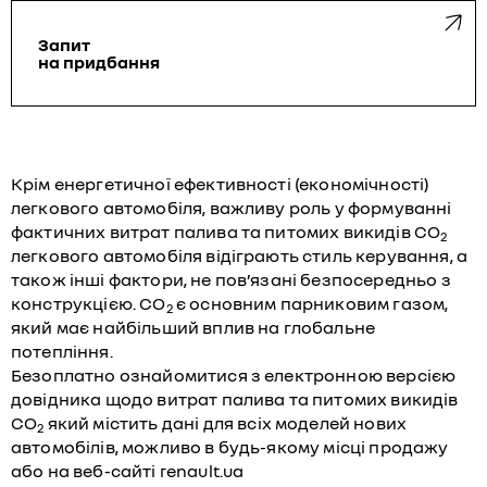
Запит
на придбання
Крім енергетичної ефективності (економічності)
легкового автомобіля, важливу роль у формуванні
фактичних витрат палива та питомих викидів CO
2
легкового автомобіля відіграють стиль керування, а
також інші фактори, не пов’язані безпосередньо з
конструкцією. CO
є основним парниковим газом,
2
який має найбільший вплив на глобальне
потепління.
Безоплатно ознайомитися з електронною версією
довідника щодо витрат палива та питомих викидів
CO
який містить дані для всіх моделей нових
2
автомобілів, можливо в будь-якому місці продажу
або на веб-сайті
renault.ua