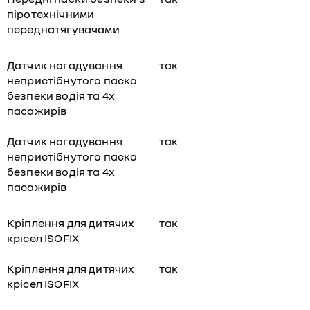
піротехнічними
переднатягувачами
Датчик нагадування
так
непристібнутого паска
безпеки водія та 4х
пасажирів
Датчик нагадування
так
непристібнутого паска
безпеки водія та 4х
пасажирів
Кріплення для дитячих
так
крісел ISOFIX
Кріплення для дитячих
так
крісел ISOFIX