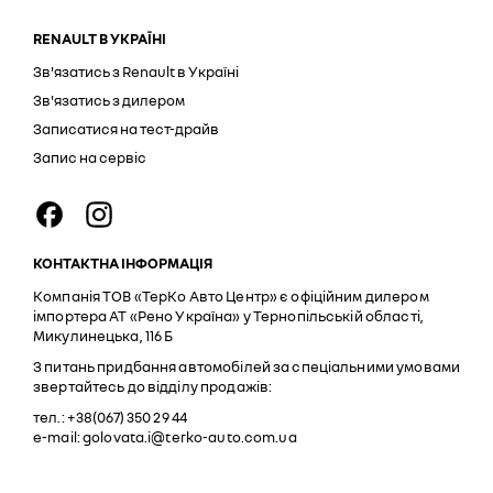
RENAULT В УКРАЇНІ
Зв'язатись з Renault в Україні
Зв'язатись з дилером
Записатися на тест-драйв
Запис на сервіс
КОНТАКТНА ІНФОРМАЦІЯ
Компанія ТОВ «ТерКо Авто Центр» є офіційним дилером
імпортера АТ «Рено Україна» у Тернопільській області,
Микулинецька, 116 Б
З питань придбання автомобілей за спеціальними умовами
звертайтесь до відділу продажів:
тел.: +38(067) 350 29 44
e-mail: golovata.i@terko-auto.com.ua