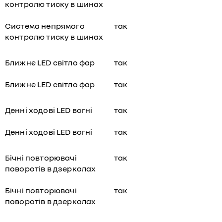
контролю тиску в шинах
Система непрямого
так
контролю тиску в шинах
Ближнє LED світло фар
так
Ближнє LED світло фар
так
Денні ходові LED вогні
так
Денні ходові LED вогні
так
Бічні повторювачі
так
поворотів в дзеркалах
Бічні повторювачі
так
поворотів в дзеркалах