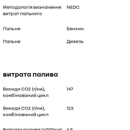
Методологія визначення
NEDC
витрат пального
Пальне
Бензин
Пальне
Дизель
витрата палива
Викиди СО2 (г/км),
147
комбінований цикл
Викиди СО2 (г/км),
123
комбінований цикл
Витрати палива (л/100км),
6,5