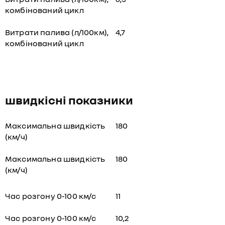
комбінований цикл
Витрати палива (л/100км),
4,7
комбінований цикл
швидкісні показники
Максимальна швидкість
180
(км/ч)
Максимальна швидкість
180
(км/ч)
Час розгону 0-100 км/с
11
Час розгону 0-100 км/с
10,2