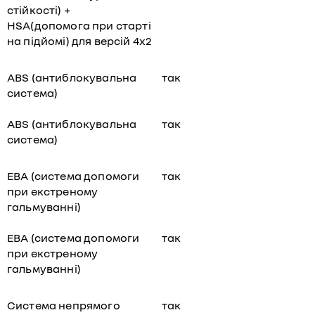
стійкості) +
HSA(допомога при старті
на підйомі) для версій 4х2
ABS (антиблокувальна
так
система)
ABS (антиблокувальна
так
система)
EBA (система допомоги
так
при екстреному
гальмуванні)
EBA (система допомоги
так
при екстреному
гальмуванні)
Система непрямого
так