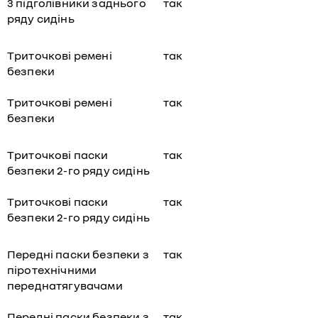
3 підголівники заднього
так
ряду сидінь
Триточкові ремені
так
безпеки
Триточкові ремені
так
безпеки
Триточкові паски
так
безпеки 2-го ряду сидінь
Триточкові паски
так
безпеки 2-го ряду сидінь
Передні паски безпеки з
так
піротехнічними
переднатягувачами
Передні паски безпеки з
так